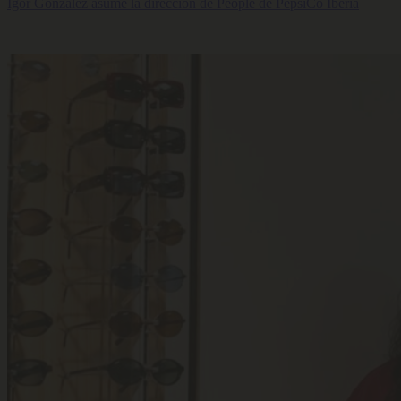
Igor González asume la dirección de People de PepsiCo Iberia