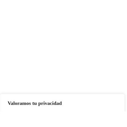
Valoramos tu privacidad
Usamos cookies para mejorar su experiencia de navegación,
mostrarle anuncios o contenidos personalizados y analizar nuestro
tráfico. Al hacer clic en “Aceptar todo” usted da su consentimiento