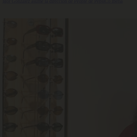
Igor González asume la dirección de People de PepsiCo Iberia