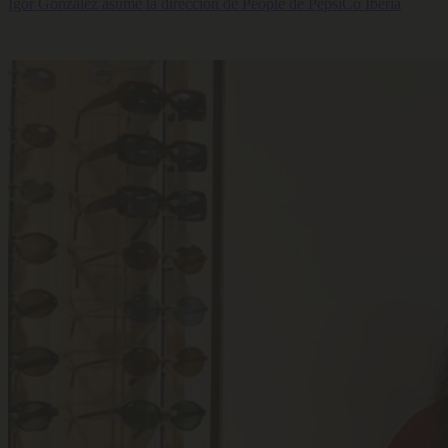
Igor González asume la dirección de People de PepsiCo Iberia