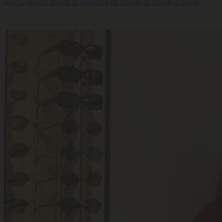
Igor González asume la dirección de People de PepsiCo Iberia