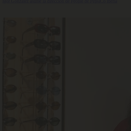
Igor González asume la dirección de People de PepsiCo Iberia