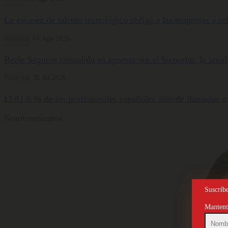
La escasez de talento tecnológico obliga a las empresas a ref
Bienestar
04 Ago 2026
Reale Seguros consolida su apuesta por el bienestar, la igua
Bienestar
30 Jul 2026
El 81,6 % de los profesionales españoles atiende llamadas o
Nombramientos
Suscríbe
Mantente