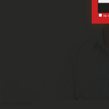
He l
Selección
16 Jul 2026