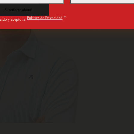
Política de Privacidad
.*
eído y acepto la