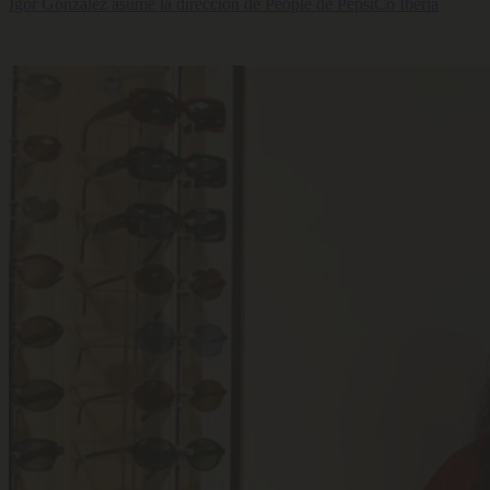
Igor González asume la dirección de People de PepsiCo Iberia