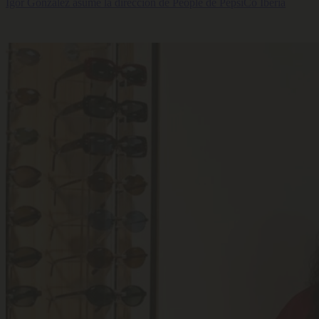
Igor González asume la dirección de People de PepsiCo Iberia