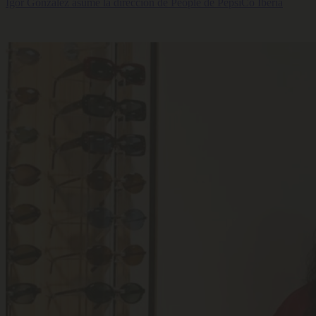
Igor González asume la dirección de People de PepsiCo Iberia