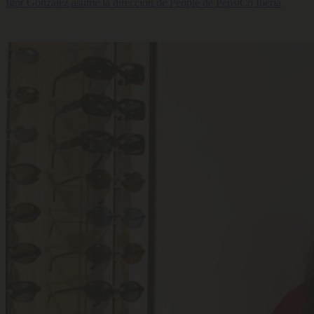
Igor González asume la dirección de People de PepsiCo Iberia