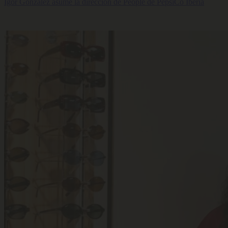
Igor González asume la dirección de People de PepsiCo Iberia