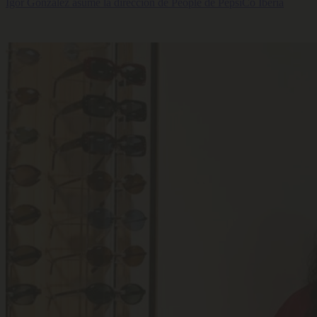
Igor González asume la dirección de People de PepsiCo Iberia