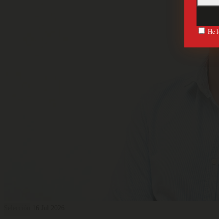
He l
Selección
16 Jul 2026