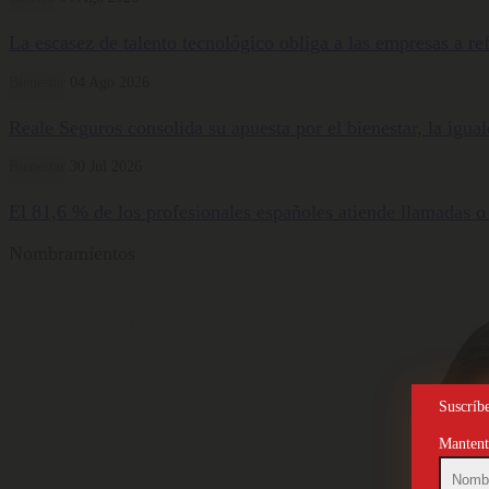
La escasez de talento tecnológico obliga a las empresas a ref
Bienestar
04 Ago 2026
Reale Seguros consolida su apuesta por el bienestar, la igua
Bienestar
30 Jul 2026
El 81,6 % de los profesionales españoles atiende llamadas o
Nombramientos
Suscríbe
Mantente