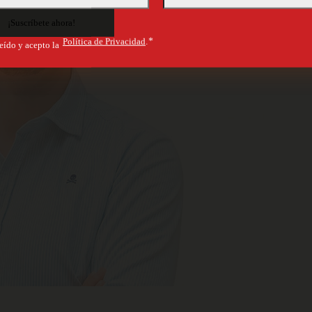
Política de Privacidad
.*
eído y acepto la