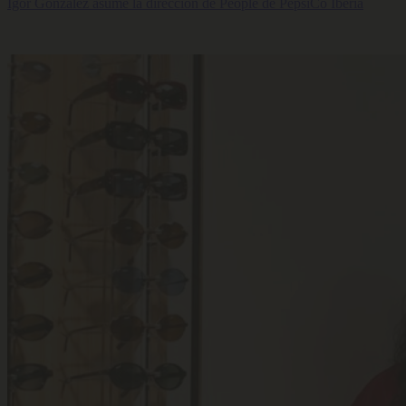
Igor González asume la dirección de People de PepsiCo Iberia