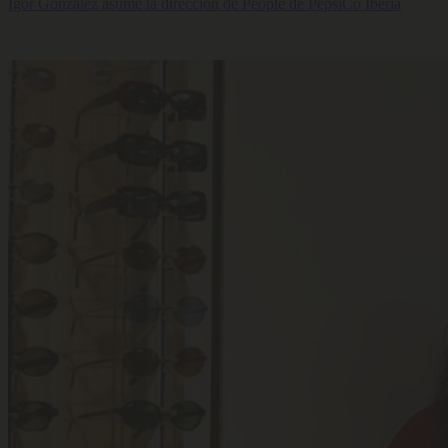
Igor González asume la dirección de People de PepsiCo Iberia