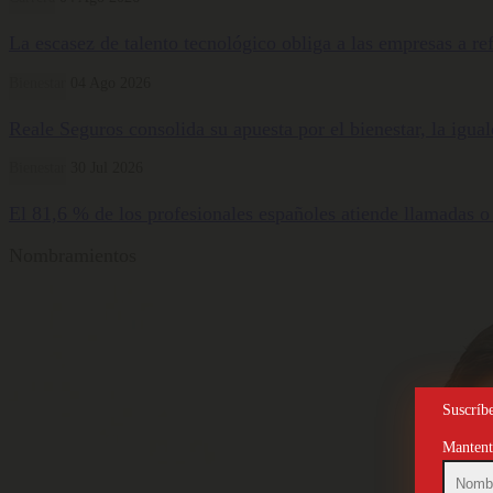
La escasez de talento tecnológico obliga a las empresas a ref
Bienestar
04 Ago 2026
Reale Seguros consolida su apuesta por el bienestar, la igua
Bienestar
30 Jul 2026
El 81,6 % de los profesionales españoles atiende llamadas o
Nombramientos
Suscríbe
Mantente