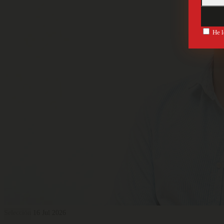
He l
Selección
16 Jul 2026