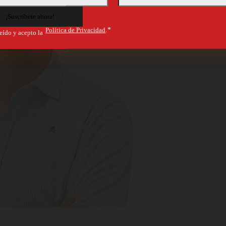
Política de Privacidad
.*
eído y acepto la