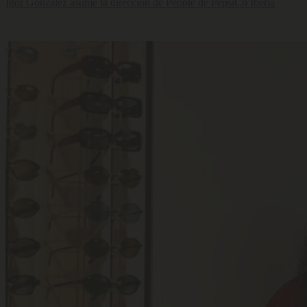
Igor González asume la dirección de People de PepsiCo Iberia