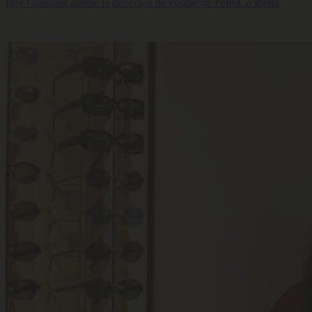
Igor González asume la dirección de People de PepsiCo Iberia