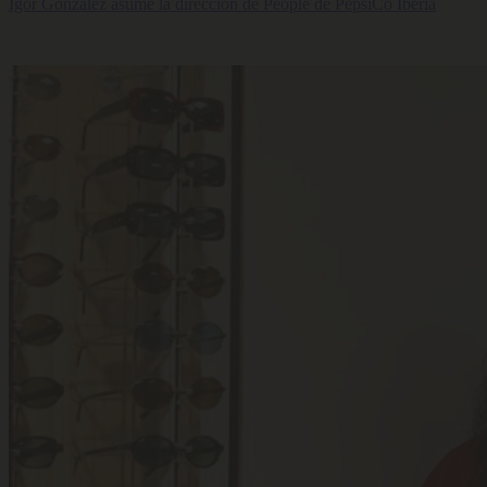
Igor González asume la dirección de People de PepsiCo Iberia