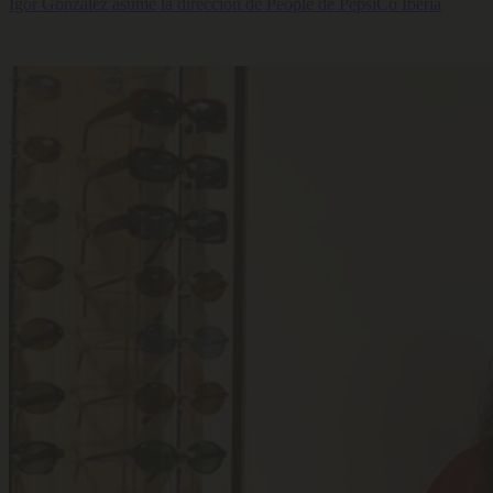
Igor González asume la dirección de People de PepsiCo Iberia