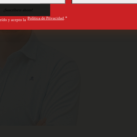
Política de Privacidad
.*
eído y acepto la