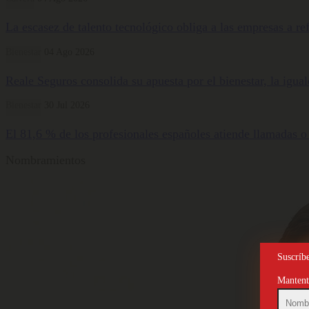
La escasez de talento tecnológico obliga a las empresas a ref
Bienestar
04 Ago 2026
Reale Seguros consolida su apuesta por el bienestar, la igua
Bienestar
30 Jul 2026
El 81,6 % de los profesionales españoles atiende llamadas o
Nombramientos
Suscríbe
Mantente