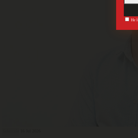
He l
Selección
16 Jul 2026