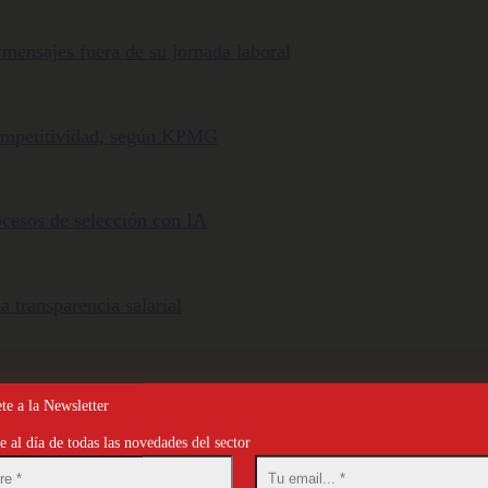
 mensajes fuera de su jornada laboral
 competitividad, según KPMG
ocesos de selección con IA
 transparencia salarial
te a la Newsletter
 al día de todas las novedades del sector