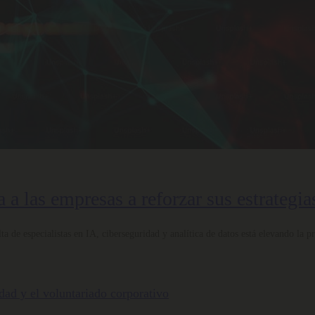
 a las empresas a reforzar sus estrategia
 de especialistas en IA, ciberseguridad y analítica de datos está elevando la p
ldad y el voluntariado corporativo