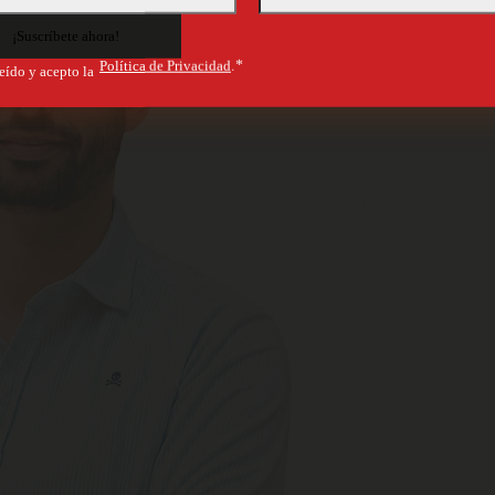
Política de Privacidad
.*
eído y acepto la