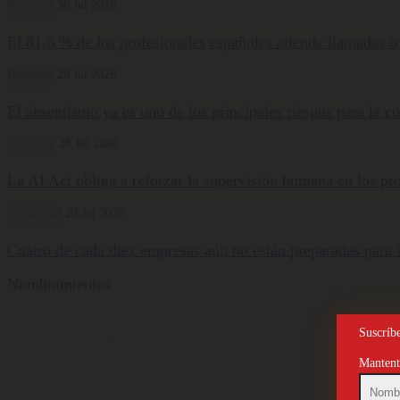
Bienestar
30 Jul 2026
El 81,6 % de los profesionales españoles atiende llamadas o
Bienestar
29 Jul 2026
El absentismo ya es uno de los principales riesgos para la
Selección
28 Jul 2026
La AI Act obliga a reforzar la supervisión humana en los pr
Actualidad
29 Jul 2026
Cuatro de cada diez empresas aún no están preparadas para la
Nombramientos
Suscríbe
Mantente