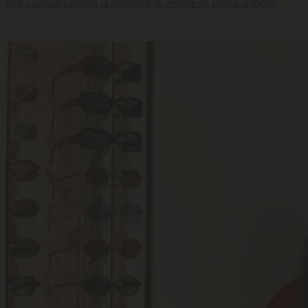
Igor González asume la dirección de People de PepsiCo Iberia