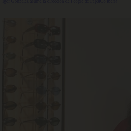
Igor González asume la dirección de People de PepsiCo Iberia