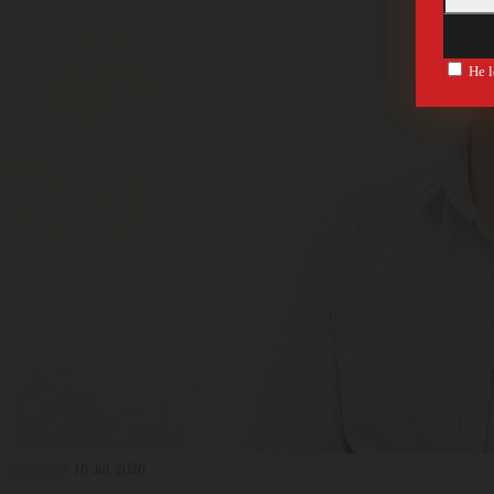
He l
Selección
16 Jul 2026