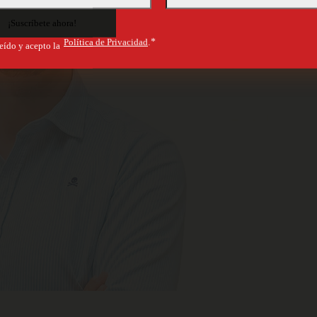
Política de Privacidad
.*
eído y acepto la