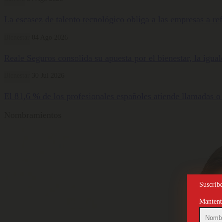
La escasez de talento tecnológico obliga a las empresas a ref
Bienestar
04 Ago 2026
Reale Seguros consolida su apuesta por el bienestar, la igua
Bienestar
30 Jul 2026
El 81,6 % de los profesionales españoles atiende llamadas o
Nombramientos
Suscríbe
Mantente