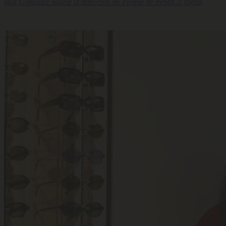
Igor González asume la dirección de People de PepsiCo Iberia