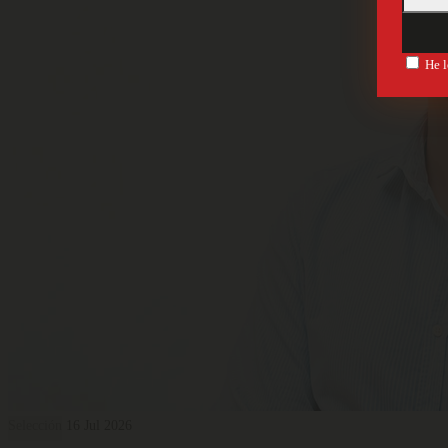
He l
Selección
16 Jul 2026