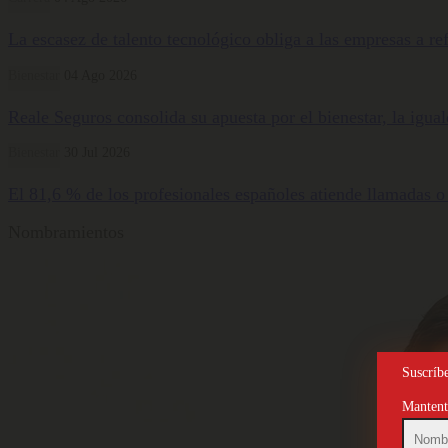
La escasez de talento tecnológico obliga a las empresas a ref
Bienestar
04 Ago 2026
Reale Seguros consolida su apuesta por el bienestar, la igua
Bienestar
30 Jul 2026
El 81,6 % de los profesionales españoles atiende llamadas o
Nombramientos
Suscríbe
Mantente