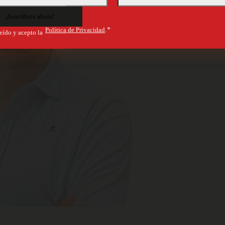
Política de Privacidad
.*
eído y acepto la