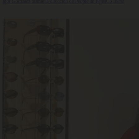
Igor González asume la dirección de People de PepsiCo Iberia