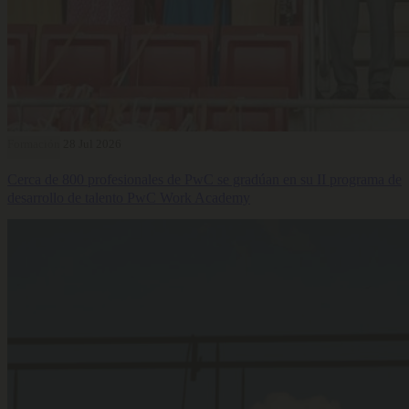
Formación
28 Jul 2026
Cerca de 800 profesionales de PwC se gradúan en su II programa de
desarrollo de talento PwC Work Academy