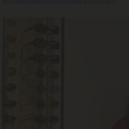
Igor González asume la dirección de People de PepsiCo Iberia