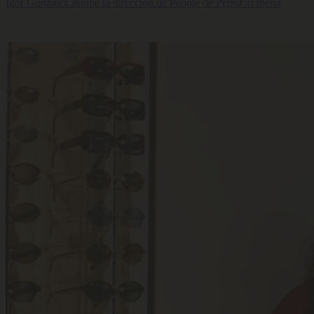
Igor González asume la dirección de People de PepsiCo Iberia