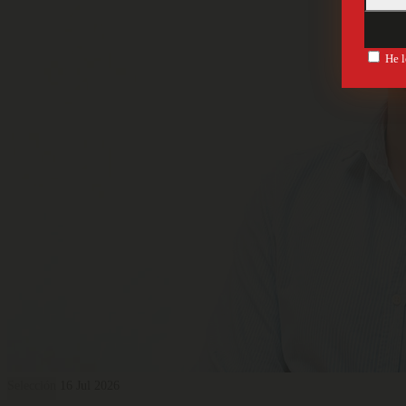
He l
Selección
16 Jul 2026