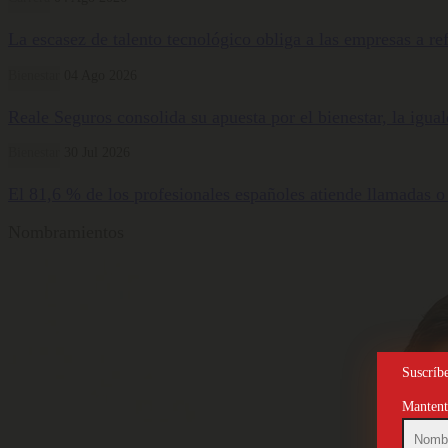
La escasez de talento tecnológico obliga a las empresas a ref
Bienestar
04 Ago 2026
Reale Seguros consolida su apuesta por el bienestar, la igua
Bienestar
30 Jul 2026
El 81,6 % de los profesionales españoles atiende llamadas o
Nombramientos
Suscríbe
Mantente