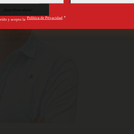
Política de Privacidad
.*
eído y acepto la