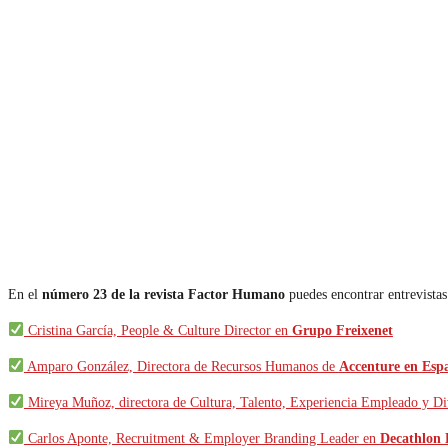
En el
número 23 de la revista Factor Humano
puedes encontrar entrevistas
Cristina García, People & Culture Director en
Grupo Freixenet
Amparo González, Directora de Recursos Humanos de
Accenture en Esp
Mireya Muñoz, directora de Cultura, Talento, Experiencia Empleado y D
Carlos Aponte, Recruitment & Employer Branding Leader en
Decathlon