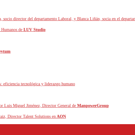
, socio director del departamento Laboral, y Blanca Liñán, socia en el depart
os Humanos de
LUV Studio
eytum
s: eficiencia tecnológica y liderazgo humano
 por Luis Miguel Jiménez, Director General de
ManpowerGroup
aiz, Director Talent Solutions en
AON