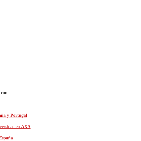
 con:
aña y Portugal
iversidad en
AXA
 España