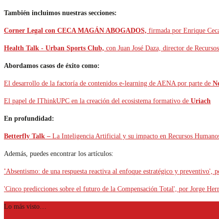
También incluimos nuestras secciones:
Corner Legal con CECA MAGÁN ABOGADOS,
firmada por Enrique Ceca
Health Talk - Urban Sports Club,
con Juan José Daza, director de Recurs
Abordamos casos de éxito como:
El desarrollo de la factoría de contenidos e-learning de AENA por parte de
N
El papel de IThinkUPC en la creación del ecosistema formativo de
Uriach
En profundidad:
Betterfly Talk –
La Inteligencia Artificial y su impacto en Recursos Humano
Además, puedes encontrar los artículos:
'
Absentismo: de una respuesta reactiva al enfoque estratégico y preventivo',
'Cinco predicciones sobre el futuro de la Compensación Total', por Jorge Herr
Lo más visto…