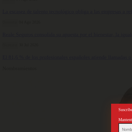
La escasez de talento tecnológico obliga a las empresas a ref
Bienestar
04 Ago 2026
Reale Seguros consolida su apuesta por el bienestar, la igua
Bienestar
30 Jul 2026
El 81,6 % de los profesionales españoles atiende llamadas o
Nombramientos
Suscríbe
Mantente