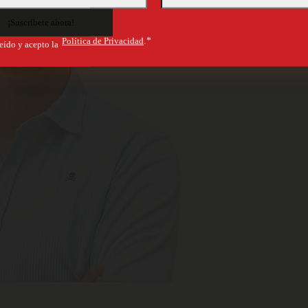
Política de Privacidad
.*
eído y acepto la