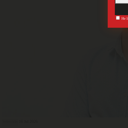
He l
Selección
16 Jul 2026