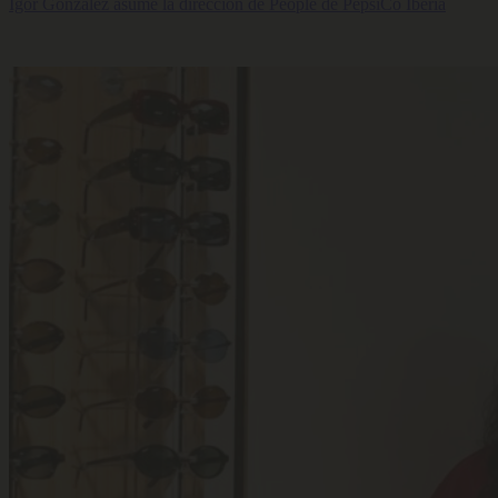
Igor González asume la dirección de People de PepsiCo Iberia