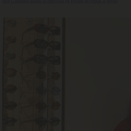
Igor González asume la dirección de People de PepsiCo Iberia