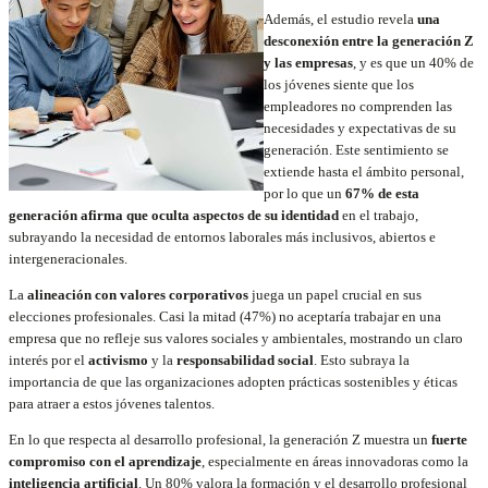
Además, el estudio revela
una
desconexión entre la generación Z
y las empresas
, y es que un 40% de
los jóvenes siente que los
empleadores no comprenden las
necesidades y expectativas de su
generación. Este sentimiento se
extiende hasta el ámbito personal,
por lo que un
67% de esta
generación afirma que oculta aspectos de su identidad
en el trabajo,
subrayando la necesidad de entornos laborales más inclusivos, abiertos e
intergeneracionales.
La
alineación con valores corporativos
juega un papel crucial en sus
elecciones profesionales. Casi la mitad (47%) no aceptaría trabajar en una
empresa que no refleje sus valores sociales y ambientales, mostrando un claro
interés por el
activismo
y la
responsabilidad social
. Esto subraya la
importancia de que las organizaciones adopten prácticas sostenibles y éticas
para atraer a estos jóvenes talentos.
En lo que respecta al desarrollo profesional, la generación Z muestra un
fuerte
compromiso con el aprendizaje
, especialmente en áreas innovadoras como la
inteligencia artificial
. Un 80% valora la formación y el desarrollo profesional