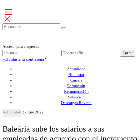
Acceso para empresas
Entrar
¿Olvidaste tu contraseña?
Actualidad
Bienestar
Carrera
Formación
Remuneración
Selección
Descargas Revista
Actualidad
27 Ene 2022
Baleària sube los salarios a sus
empleados de acuerdo con el incremento