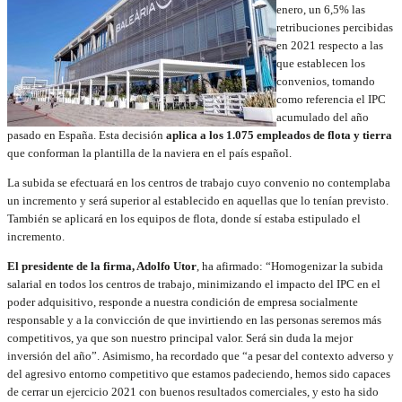
enero, un 6,5% las
retribuciones percibidas
en 2021 respecto a las
que establecen los
convenios, tomando
como referencia el IPC
acumulado del año
pasado en España. Esta decisión
aplica a los 1.075 empleados de flota y tierra
que conforman la plantilla de la naviera en el país español.
La subida se efectuará en los centros de trabajo cuyo convenio no contemplaba
un incremento y será superior al establecido en aquellas que lo tenían previsto.
También se aplicará en los equipos de flota, donde sí estaba estipulado el
incremento.
El presidente de la firma, Adolfo Utor
, ha afirmado: “Homogenizar la subida
salarial en todos los centros de trabajo, minimizando el impacto del IPC en el
poder adquisitivo, responde a nuestra condición de empresa socialmente
responsable y a la convicción de que invirtiendo en las personas seremos más
competitivos, ya que son nuestro principal valor. Será sin duda la mejor
inversión del año”. Asimismo, ha recordado que “a pesar del contexto adverso y
del agresivo entorno competitivo que estamos padeciendo, hemos sido capaces
de cerrar un ejercicio 2021 con buenos resultados comerciales, y esto ha sido