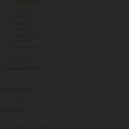
Actualidad
Bienestar
Carrera
Formación
Remuneración
Selección
Descargas Revista
Envía Notas de Prensa a:
factorhumano@ifaes.com
Contacto de Publicidad:
dbarredo@ifaes.com
Conoce quienes somos:
www.ifaes.com
Suscríbete a la newsletter