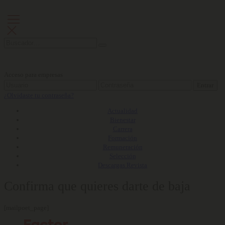
Acceso para empresas
Entrar
¿Olvidaste tu contraseña?
Actualidad
Bienestar
Carrera
Formación
Remuneración
Selección
Descargas Revista
Confirma que quieres darte de baja
[mailpoet_page]