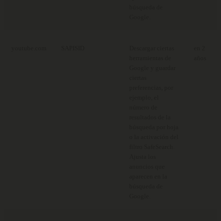
búsqueda de
Google.
youtube.com
SAPISID
Descargar ciertas
en 2
herramientas de
años
Google y guardar
ciertas
preferencias, por
ejemplo, el
número de
resultados de la
búsqueda por hoja
o la activación del
filtro SafeSearch.
Ajusta los
anuncios que
aparecen en la
búsqueda de
Google.