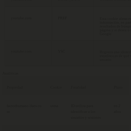
youtube.com
PREF
Esta cookie almacen
información, en par
resultados de búsqu
página y si desea o 
Google.
youtube.com
YSC
Registra una identi
estadísticas de qué
usuario.
Analíticas
Propiedad
Cookie
Finalidad
Plazo
factorhumano.ifaes.co
utma
ID utiliza para
en 2
m
identificar a los
años
usuarios y sesiones