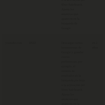
filtro SafeSearch.
Ajusta los
anuncios que
aparecen en la
búsqueda de
Google.
youtube.com
HSID
Descargar ciertas
en 2
herramientas de
años
Google y guardar
ciertas
preferencias, por
ejemplo, el
número de
resultados de la
búsqueda por hoja
o la activación del
filtro SafeSearch.
Ajusta los
anuncios que
aparecen en la