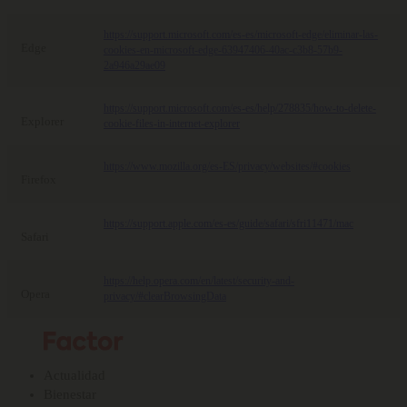
https://support.microsoft.com/es-es/microsoft-edge/eliminar-las-
Edge
cookies-en-microsoft-edge-63947406-40ac-c3b8-57b9-
2a946a29ae09
https://support.microsoft.com/es-es/help/278835/how-to-delete-
Explorer
cookie-files-in-internet-explorer
https://www.mozilla.org/es-ES/privacy/websites/#cookies
Firefox
https://support.apple.com/es-es/guide/safari/sfri11471/mac
Safari
https://help.opera.com/en/latest/security-and-
Opera
privacy/#clearBrowsingData
Actualidad
Bienestar