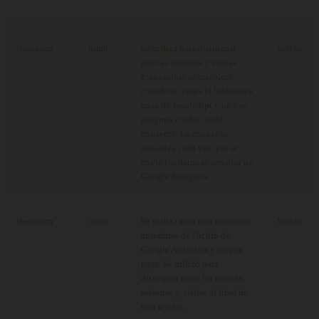
ifaes.com
utmb
Se utiliza para distinguir
Sesión
nuevas sesiones y visitas.
Esta cookie se establece
cuando se carga la biblioteca
ga.js de JavaScript y no hay
ninguna cookie
utmb
existente. La cookie se
actualiza cada vez que se
envía los datos al servidor de
Google Analytics.
ifaes.com
utmc
Se utiliza sólo con versiones
Sesión
anteriores de Urchin de
Google Analytics y no con
ga.js. Se utilizó para
distinguir entre las nuevas
sesiones y visitas al final de
una sesión.