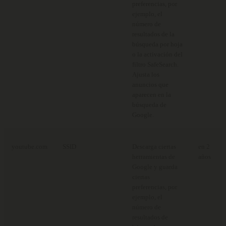
preferencias, por
ejemplo, el
número de
resultados de la
búsqueda por hoja
o la activación del
filtro SafeSearch.
Ajusta los
anuncios que
aparecen en la
búsqueda de
Google.
youtube.com
SSID
Descarga ciertas
en 2
herramientas de
años
Google y guarda
ciertas
preferencias, por
ejemplo, el
número de
resultados de