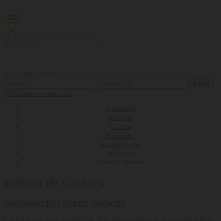
Acceso para empresas
Entrar
¿Olvidaste tu contraseña?
Actualidad
Bienestar
Carrera
Formación
Remuneración
Selección
Descargas Revista
Política de Cookies
INFORMACIÓN SOBRE COOKIES
Conforme con la Ley 34/2002, de 11 de julio, de servicios de la sociedad de la