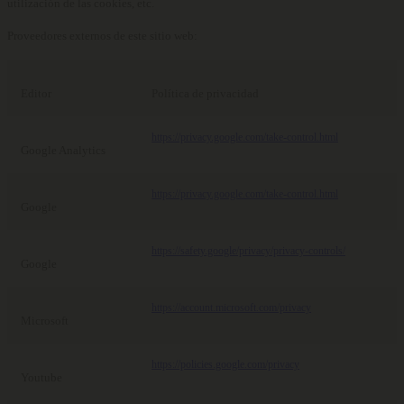
utilización de las cookies, etc.
Proveedores externos de este sitio web:
Editor
Política de privacidad
https://privacy.google.com/take-control.html
Google Analytics
https://privacy.google.com/take-control.html
Google
https://safety.google/privacy/privacy-controls/
Google
https://account.microsoft.com/privacy
Microsoft
https://policies.google.com/privacy
Youtube