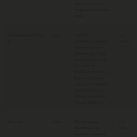
nuevas sesiones y
visitas al final de una
sesión.
factorhumano.ifaes.co
utmz
Contiene
en 7
m
información sobre la
meses
fuente de tráfico o
campaña que dirige
usuario al sitio web.
La cookie se
establece cuando los
ga.js. Javascript se
carga y se actualizan
cuando se envían
datos al servidor de
Google Analytics
ifaes.com
utma
ID utiliza para
en 2
identificar a los
años
usuarios y sesiones