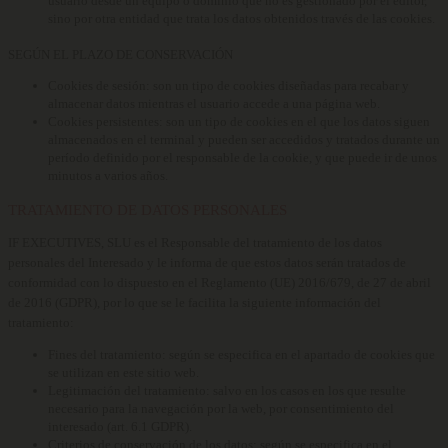
usuario desde un equipo o dominio que no es gestionado por el editor,
sino por otra entidad que trata los datos obtenidos través de las cookies.
SEGÚN EL PLAZO DE CONSERVACIÓN
Cookies de sesión:
son un tipo de cookies diseñadas para recabar y
almacenar datos mientras el usuario accede a una página web.
Cookies persistentes:
son un tipo de cookies en el que los datos siguen
almacenados en el terminal y pueden ser accedidos y tratados durante un
período definido por el responsable de la cookie, y que puede ir de unos
minutos a varios años.
TRATAMIENTO DE DATOS PERSONALES
IF EXECUTIVES, SLU es el Responsable del tratamiento de los datos
personales del Interesado y le informa de que estos datos serán tratados de
conformidad con lo dispuesto en el Reglamento (UE) 2016/679, de 27 de abril
de 2016 (GDPR), por lo que se le facilita la siguiente información del
tratamiento:
Fines del tratamiento:
según se especifica en el apartado de cookies que
se utilizan en este sitio web.
Legitimación del tratamiento:
salvo en los casos en los que resulte
necesario para la navegación por la web, por consentimiento del
interesado (art. 6.1 GDPR).
Criterios de conservación de los datos:
según se especifica en el