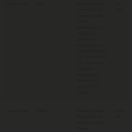
youtube.com
SID
Descargar ciertas
en 2
herramientas de
años
Google y guardar
ciertas
preferencias, por
ejemplo, el
número de
resultados de la
búsqueda por hoja
o la activación del
filtro SafeSearch.
Ajusta los
anuncios que
aparecen en la
búsqueda de
Google.
youtube.com
SIDCC
Descargar ciertas
en un
herramientas de
año
Google y guardar
ciertas