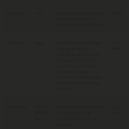
ifaes.com
utmt
Se utiliza para monitorizar el
Sesión
número de peticiones al
servidor de Google Analytics
ifaes.com
utmz
Contiene información sobre
en 7
la fuente de tráfico o
meses
campaña que dirige usuario
al sitio web. La cookie se
establece cuando los ga.js.
Javascript se carga y se
actualizan cuando se envían
datos al servidor de Google
Analytics
youtube.com
Secure-
Estas cookies se utilizan para
en 2
3PAPISI
entregar anuncios más
años
D
relevantes para usted y sus
intereses.