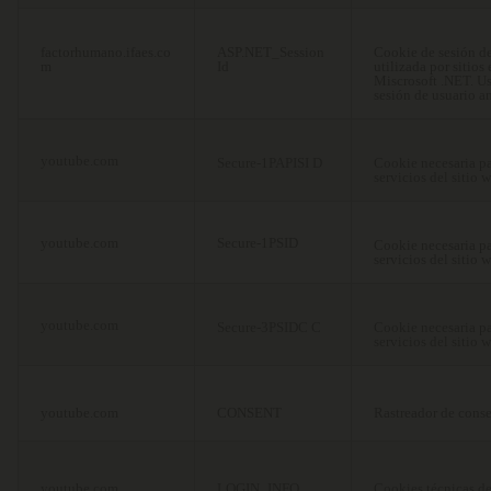
factorhumano.ifaes.co
ASP.NET_Session
Cookie de sesión de
m
Id
utilizada por sitios
Miscrosoft .NET. U
sesión de usuario a
youtube.com
Secure-1PAPISI D
Cookie necesaria pa
servicios del sitio 
youtube.com
Secure-1PSID
Cookie necesaria pa
servicios del sitio 
youtube.com
Secure-3PSIDC C
Cookie necesaria pa
servicios del sitio 
youtube.com
CONSENT
Rastreador de cons
youtube.com
LOGIN_INFO
Cookies técnicas d