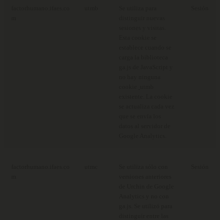
factorhumano.ifaes.co
utmb
Se utiliza para
Sesión
m
distinguir nuevas
sesiones y visitas.
Esta cookie se
establece cuando se
carga la biblioteca
ga.js de JavaScript y
no hay ninguna
cookie
utmb
existente. La cookie
se actualiza cada vez
que se envía los
datos al servidor de
Google Analytics.
factorhumano.ifaes.co
utmc
Se utiliza sólo con
Sesión
m
versiones anteriores
de Urchin de Google
Analytics y no con
ga.js. Se utilizó para
distinguir entre las