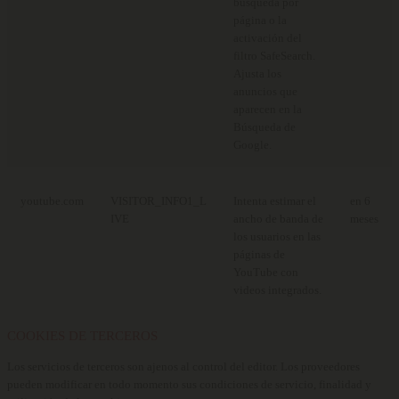
búsqueda por
página o la
activación del
filtro SafeSearch.
Ajusta los
anuncios que
aparecen en la
Búsqueda de
Google.
youtube.com
VISITOR_INFO1_L
Intenta estimar el
en 6
IVE
ancho de banda de
meses
los usuarios en las
páginas de
YouTube con
videos integrados.
COOKIES DE TERCEROS
Los servicios de terceros son ajenos al control del editor. Los proveedores
pueden modificar en todo momento sus condiciones de servicio, finalidad y