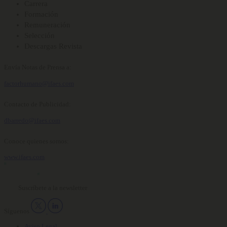
Carrera
Formación
Remuneración
Selección
Descargas Revista
Envía Notas de Prensa a:
factorhumano@ifaes.com
Contacto de Publicidad:
dbarredo@ifaes.com
Conoce quienes somos:
www.ifaes.com
Suscríbete a la newsletter
Síguenos
Aviso Legal