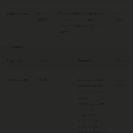
youtube.com
Secure-
Estas cookies se utilizan para
en 2
3PSID
entregar anuncios más
años
relevantes para usted y sus
intereses.
Publicitarias
Propiedad
Cookie
Finalidad
Plazo
youtube.com
APISID
Descargar ciertas
en 2
herramientas de
años
Google y guardar
ciertas
preferencias, por
ejemplo, el
número de
resultados de la
búsqueda por hoja
o la activación del