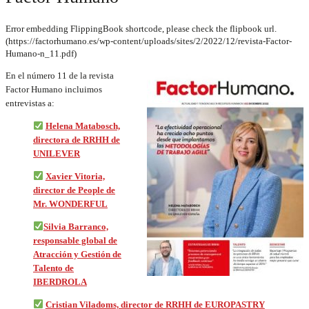
Error embedding FlippingBook shortcode, please check the flipbook url.
(https://factorhumano.es/wp-content/uploads/sites/2/2022/12/revista-Factor-
Humano-n_11.pdf)
En el número 11 de la revista
Factor Humano incluimos
entrevistas a:
Helena Matabosch,
directora de RRHH de
UNILEVER
Xavier Vitoria,
director de People de
Mr. WONDERFUL
Silvia Barranco,
responsable global de
Atracción y Gestión de
Talento de
IBERDROLA
Cristian Viladoms, director de RRHH de EUROPASTRY