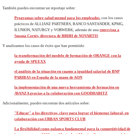
También puedes encontrar un reportaje sobre:
Programas sobre salud mental para los empleados
,
con los casos
prácticos de ALLIANZ PARTNERS, BANCO SANTANDER, KPMG,
ILUNION, NATURGY y VORWERK; además de una
entrevista a
Susana Cortés, directora de RRHH de NOVARTIS
Y analizamos los casos de éxito que han permitido:
la transformación del modelo de formación de ORANGE con la
ayuda de SPEEXX
el análisis de la situación en cuanto a igualdad salarial de BNP
PARIBAS en España de la mano de AON
la implementación de una nueva herramienta de formación en
AVANZA gracias a la colaboración con GOODHABITZ
Adicionalmente, puedes encontrar dos artículos sobre:
"Educar" a los directivos, clave para lograr el bienestar laboral, en
colaboración con
URBAN SPORTS CLUB
La flexibilidad como palanca fundamental para la competitividad de