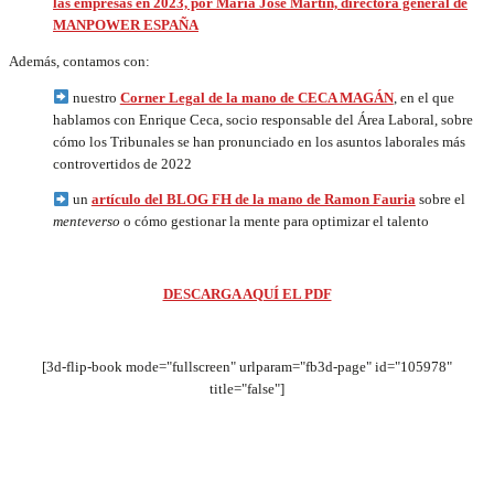
las empresas en 2023, por María José Martín, directora general de
MANPOWER ESPAÑA
Además, contamos con:
nuestro
Corner Legal de la mano de CECA MAGÁN
, en el que
hablamos con Enrique Ceca, socio responsable del Área Laboral, sobre
cómo los Tribunales se han pronunciado en los asuntos laborales más
controvertidos de 2022
un
artículo del BLOG FH de la mano de Ramon Fauria
sobre el
menteverso
o cómo gestionar la mente para optimizar el talento
DESCARGA AQUÍ EL PDF
[3d-flip-book mode="fullscreen" urlparam="fb3d-page" id="105978"
title="false"]