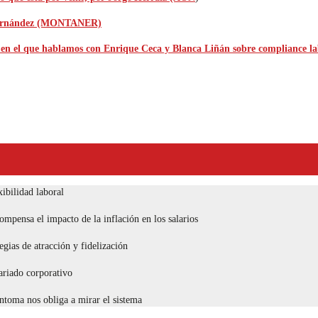
r Hernández (MONTANER)
 el que hablamos con Enrique Ceca y Blanca Liñán sobre compliance la
ibilidad laboral
compensa el impacto de la inflación en los salarios
egias de atracción y fidelización
tariado corporativo
toma nos obliga a mirar el sistema