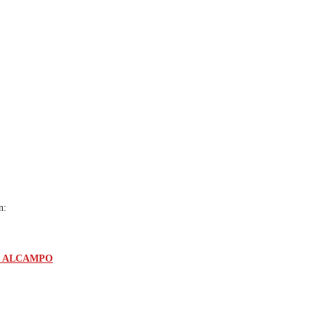
n:
o en ALCAMPO