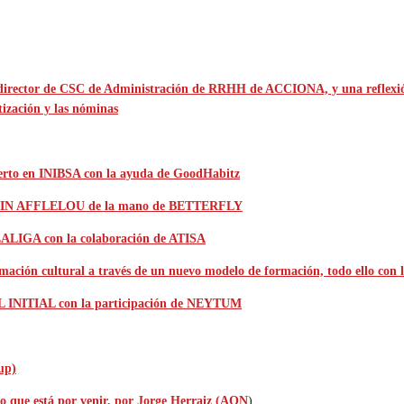
, director de CSC de Administración de RRHH de ACCIONA, y una reflex
ización y las nóminas
ierto en INIBSA con la ayuda de GoodHabitz
n ALAIN AFFLELOU de la mano de BETTERFLY
 LALIGA con la colaboración de ATISA
rmación cultural a través de un nuevo modelo de formación, todo ello 
IL INITIAL con la participación de NEYTUM
up)
lo que está por venir, por Jorge Herraiz (AON
)