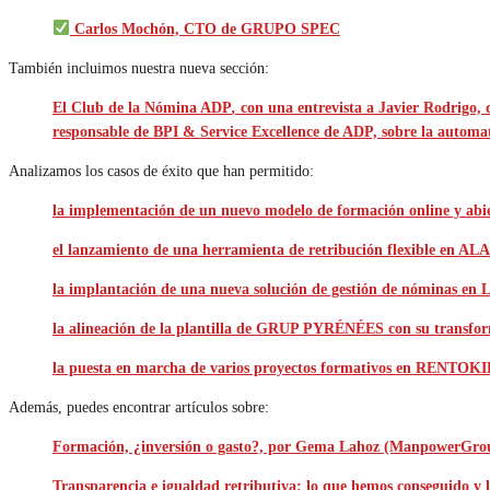
Carlos Mochón, CTO de GRUPO SPEC
También incluimos nuestra nueva sección:
El Club de la Nómina ADP
,
con una entrevista a Javier Rodrigo
responsable de BPI & Service Excellence de ADP, sobre la automat
Analizamos los casos de éxito que han permitido:
la implementación de un nuevo modelo de formación online y ab
el lanzamiento de una herramienta de retribución flexible e
la implantación de una nueva solución de gestión de nóminas en
la alineación de la plantilla de GRUP PYRÉNÉES con su transfo
la puesta en marcha de varios proyectos formativos en RENTOK
Además, puedes encontrar artículos sobre:
Formación, ¿inversión o gasto?, por Gema Lahoz (ManpowerGro
Transparencia e igualdad retributiva: lo que hemos conseguido y 