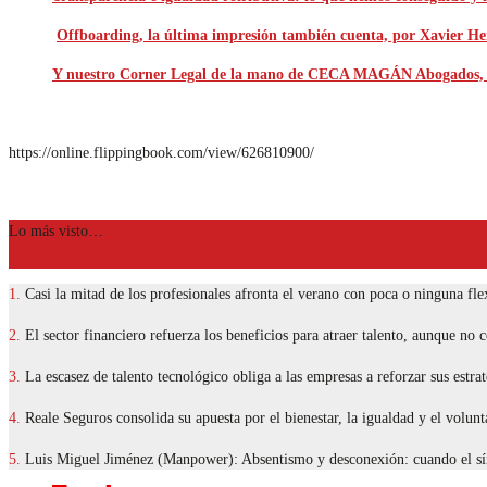
Offboarding, la última impresión también cuenta, por Xavie
Y nuestro Corner Legal de la mano de CECA MAGÁN Abogados, en
https://online.flippingbook.com/view/626810900/
Lo más visto…
1.
Casi la mitad de los profesionales afronta el verano con poca o ninguna flex
2.
El sector financiero refuerza los beneficios para atraer talento, aunque no 
3.
La escasez de talento tecnológico obliga a las empresas a reforzar sus estrat
4.
Reale Seguros consolida su apuesta por el bienestar, la igualdad y el volun
5.
Luis Miguel Jiménez (Manpower): Absentismo y desconexión: cuando el sín