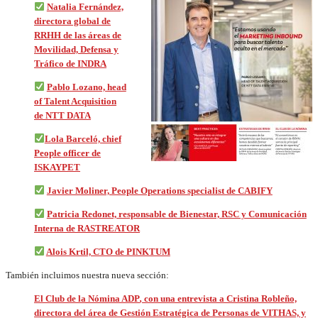
Natalia Fernández,
directora global de
RRHH de las áreas de
Movilidad, Defensa y
Tráfico de INDRA
Pablo Lozano, head
of Talent Acquisition
de NTT DATA
Lola Barceló, chief
People officer de
ISKAYPET
Javier Moliner, People Operations specialist de CABIFY
Patricia Redonet, responsable de Bienestar, RSC y Comunicación
Interna de RASTREATOR
Alois Krtil, CTO de PINKTUM
También incluimos nuestra nueva sección:
El Club de la Nómina ADP
,
con una entrevista a Cristina Robleño,
directora del área de Gestión Estratégica de Personas de VITHAS, y