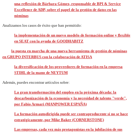
una reflexión de Bárbara Gómez, responsable de BPI & Service
Excellence de ADP, sobre el papel de la gestión de datos en las
nóminas
Analizamos los casos de éxito que han permitido:
la implementación de un nuevo modelo de formación online y flexible
en SEAT con la ayuda de GOODHABITZ
la puesta en marcha de una nueva herramienta de gestión de nóminas
en GRUPO INTERBUS con la colaboración de ATISA
la diversificación de los proveedores de formación en la empresa
STIHL de la mano de NEYTUM
Además, puedes encontrar artículos sobre:
La gran transformación del empleo en la próxima década: la
descarbonización de la economía y la necesidad de talento "verde",
por Fabio Armari (MANPOWER ESPAÑA)
La formación autodirigida puede ser contraproducente si no se hace
estratégicamente, por Mike Baker (CORNERSTONE)
Las empresas, cada vez más protagonistas en la jubilación de sus