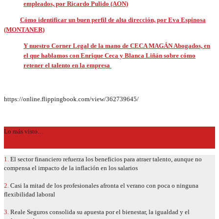
empleados, por Ricardo Pulido (AON)
Cómo identificar un buen perfil de alta dirección, por Eva Espinosa
(MONTANER)
Y nuestro Corner Legal de la mano de CECA MAGÁN Abogados, en
el que hablamos con Enrique Ceca y Blanca Liñán sobre cómo
retener el talento en la empresa
https://online.flippingbook.com/view/362739645/
Lo más visto…
1.
El sector financiero refuerza los beneficios para atraer talento, aunque no
compensa el impacto de la inflación en los salarios
2.
Casi la mitad de los profesionales afronta el verano con poca o ninguna
flexibilidad laboral
3.
Reale Seguros consolida su apuesta por el bienestar, la igualdad y el