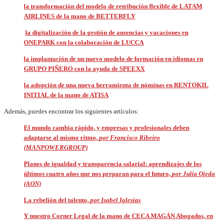
la transformación del modelo de retribución flexible de LATAM
AIRLINES de la mano de BETTERFLY
la digitalización de la gestión de ausencias y vacaciones en
ONEPARK con la colaboración de LUCCA
la implantación de un nuevo modelo de formación en idiomas en
GRUPO PIÑERO con la ayuda de SPEEXX
la adopción de una nueva herramienta de nóminas en RENTOKIL
INITIAL de la mano de ATISA
Además, puedes encontrar los siguientes artículos:
El mundo cambia rápido, y empresas y profesionales deben
adaptarse al mismo ritmo,
por Francisco Ribeiro
(MANPOWERGROUP)
Planes de igualdad y transparencia salarial: aprendizajes de los
últimos cuatro años que nos preparan para el futuro,
por Julia Ojeda
(AON)
La rebelión del talento,
por Isabel Iglesias
Y nuestro Corner Legal de la mano de CECA MAGÁN Abogados, en