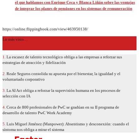
el que hablamos con Enrique Ceca y Blanca Liñán sobre las ventajas
de integrar los planes de pensiones en los sistemas de remuneración
https://online.flippingbook.com/view/463950138/
Lo más visto…
1.
La escasez de talento tecnológico obliga a las empresas a reforzar sus
estrategias de atracción y fidelización
2.
Reale Seguros consolida su apuesta por el bienestar, la igualdad y el
voluntariado corporativo
3.
La AI Act obliga a reforzar la supervisión humana en los procesos de
selección con IA
4.
Cerca de 800 profesionales de PwC se gradúan en su II programa de
desarrollo de talento PwC Work Academy
5.
Luis Miguel Jiménez (Manpower): Absentismo y desconexión: cuando el
síntoma nos obliga a mirar el sistema