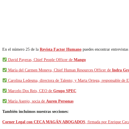
En el número 25 de la
Revista Factor Humano
puedes encontrar entrevistas
David Payeras, Chief People Officer de
Mango
María del Carmen Moneva, Chief Human Resources Officer de
Indra Gr
Carolina Ledesma, directora de Talento; y Marta Ortega, responsable de 
Marcelo Dos Reis, CEO de
Grupo SPEC
María Asenjo, socia de
Auren Personas
También incluimos nuestras secciones:
Corner Legal con CECA MAGÁN ABOGADOS
, firmada por Enrique Ceca