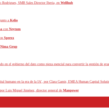
so Rodrigues, SMB Sales Director Iberia, en
Wellhub
junto a
Kelio
na
con
Neytum
on
Speexx
y Nima Grup
ado en el gobierno del dato como pieza esencial para convertir la gestión de gra
 capital humano en la era de la IA', por Clara Gamir, EMEA Human Capital Solu
 por Luis Miguel Jiménez, director general de
Manpower