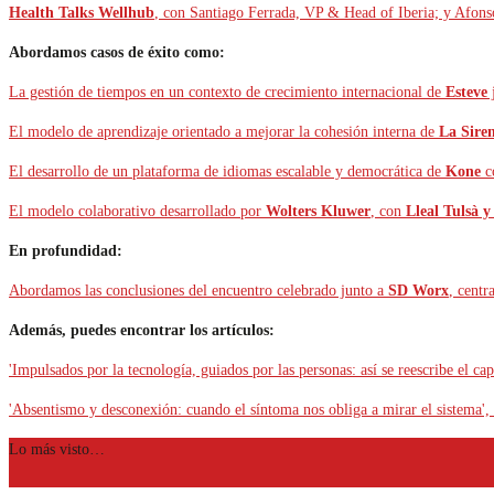
Health Talks Wellhub
, con Santiago Ferrada, VP & Head of Iberia; y Afon
Abordamos casos de éxito como:
La gestión de tiempos en un contexto de crecimiento internacional de
Esteve
El modelo de aprendizaje orientado a mejorar la cohesión interna de
La Sire
El desarrollo de un plataforma de idiomas escalable y democrática de
Kone
c
El modelo colaborativo desarrollado por
Wolters Kluwer
, con
Lleal Tulsà 
En profundidad:
Abordamos las conclusiones del encuentro celebrado junto a
SD Worx
, centr
Además, puedes encontrar los artículos:
'Impulsados por la tecnología, guiados por las personas: así se reescribe el
'Absentismo y desconexión: cuando el síntoma nos obliga a mirar el sistema',
Lo más visto…