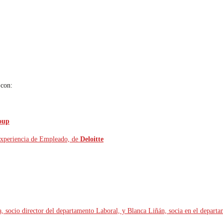
 con:
oup
Experiencia de Empleado, de
Deloitte
, socio director del departamento Laboral, y Blanca Liñán, socia en el depart