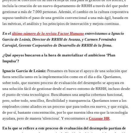
incluía la creación de un nuevo departamento de RRHH a través del que poder
gestionar a más de 7.000 personas. Además, el cambio en la cultura corporativa
supuso también el paso de una gestión convencional a una más ágil, basada en
las métricas, el análisis y los principios de innovación y mejora continua.
En el
último número de la revista Factor Humano
entrevistamos a
Ignacio
García de Leániz, Director de RRHH de Avanza, y Carmen Fernández
Carvajal, Gerente Corporativo de Desarrollo de RRH
H
de la firma.
¿Qué apoyos buscaron a la hora de materializar el ambicioso ‘Plan
Impulsa’?
Ignacio García de Leániz:
Pensamos en buscar el apoyo de una solución que
fuera sencilla tanto en la implementación como en el día a día. Queríamos,
sobre todo, que nuestro proceso de evaluación del desempeño se apoyara en
una solución fácil de gestionar desde el nuevo entorno de RRHH, incluso desde
el punto de vista tecnológico. Buscábamos una amplia cobertura funcional,
pero, sobre todo, sencillez, flexibilidad y transparencia. Queríamos tener a los
empleados como aliados en un proceso que para todos era nuevo, y que exigía,
de por sí, bastante concentración, por lo que nuestra idea era que la tecnología
ayudara, pero de manera 'silenciosa'. Y encontramos a
Cezanne HR
.
En lo que se refiere a este proceso de evaluación del desempeño partían de