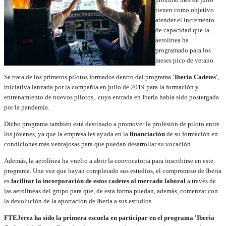
tienen como objetivo
atender el incremento
de capacidad que la
aerolínea ha
programado para los
meses pico de verano.
Se trata de los primeros pilotos formados dentro del programa
'Iberia Cadetes'
,
iniciativa lanzada por la compañía en julio de 2019 para la formación y
entrenamiento de nuevos pilotos, cuya entrada en Iberia había sido postergada
por la pandemia.
Dicho programa también está destinado a promover la profesión de piloto entre
los jóvenes, ya que la empresa les ayuda en la
financiación
de su formación en
condiciones más ventajosas para que puedan desarrollar su vocación.
Además, la aerolínea ha vuelto a abrir la convocatoria para inscribirse en este
programa. Una vez que hayan completado sus estudios, el compromiso de Iberia
es
facilitar la incorporación de estos cadetes al mercado laboral
a través de
las aerolíneas del grupo para que, de esta forma puedan, además, comenzar con
la devolución de la aportación de Iberia a sus estudios.
FTEJerez ha sido la primera escuela en participar en el programa 'Iberia