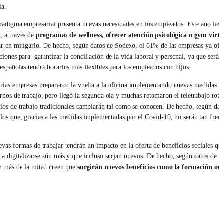
ia.
adigma empresarial presenta nuevas necesidades en los empleados. Este año la
, a través de
programas de wellness, ofrecer atención psicológica o gym vir
r en mitigarlo. De hecho, según datos de Sodexo, el 61% de las empresas ya ofr
ones para garantizar la conciliación de la vida laboral y personal, ya que será
 españolas tendrá horarios más flexibles para los empleados con hijos.
ias empresas prepararon la vuelta a la oficina implementando nuevas medidas de
urnos de trabajo, pero llegó la segunda ola y muchas retomaron el teletrabajo to
acios de trabajo tradicionales cambiarán tal como se conocen. De hecho, según 
los que, gracias a las medidas implementadas por el Covid-19, no serán tan fr
evas formas de trabajar tendrán un impacto en la oferta de beneficios sociales 
sen a digitalizarse aún más y que incluso surjan nuevos. De hecho, según datos 
 más de la mitad creen que
surgirán nuevos beneficios como la formación on