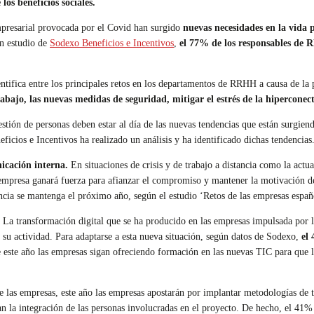
los beneficios sociales.
mpresarial provocada por el Covid han surgido
nuevas necesidades en la vida 
un estudio de
Sodexo Beneficios e Incentivos
,
el 77% de los responsables de R
ntifica entre los principales retos en los departamentos de RRHH a causa de la
abajo, las nuevas medidas de seguridad, mitigar el estrés de la hiperconect
stión de personas deben estar al día de las nuevas tendencias que están surgiend
ficios e Incentivos ha realizado un análisis y ha identificado dichas tendencias
icación interna.
En situaciones de crisis y de trabajo a distancia como la act
a empresa ganará fuerza para afianzar el compromiso y mantener la motivación 
ncia se mantenga el próximo año, según el estudio ‘Retos de las empresas españ
La transformación digital que se ha producido en las empresas impulsada por la
 su actividad. Para adaptarse a esta nueva situación, según datos de Sodexo,
el
e este año las empresas sigan ofreciendo formación en las nuevas TIC para que l
de las empresas, este año las empresas apostarán por implantar metodologías de
n la integración de las personas involucradas en el proyecto. De hecho, el 41% d