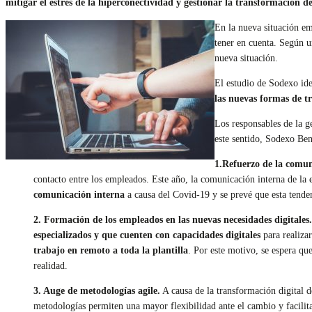
mitigar el estrés de la hiperconectividad y gestionar la transformación de 
En la nueva situación e
tener en cuenta. Según 
nueva situación.
El estudio de Sodexo ide
las nuevas formas de tr
Los responsables de la ge
este sentido, Sodexo Bene
1.Refuerzo de la comun
contacto entre los empleados. Este año, la comunicación interna de l
comunicación interna
a causa del Covid-19 y se prevé que esta tende
2. Formación de los empleados en las nuevas necesidades digitales.
especializados y que cuenten con capacidades digitales
para realizar
trabajo en remoto a toda la plantilla
. Por este motivo, se espera qu
realidad.
3. Auge de metodologías agile.
A causa de la transformación digital 
metodologías permiten una mayor flexibilidad ante el cambio y facilita