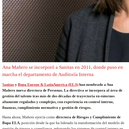
Ana Mañero se incorporó a Sanitas en 2011, donde puso en
marcha el departamento de Auditoría Interna
Sanitas
y
Bupa Europe & LatinAmerica (ELA)
han nombrado a Ana
Mañero nueva directora de Personas. La directiva se incorpora al área de
gestión del talento tras más de dos décadas de trayectoria en entornos
altamente regulados y complejos, con experiencia en control interno,
finanzas, cumplimiento normativo y gestión de riesgos.
Hasta ahora, Mañero ejercía como
directora de Riesgos y Cumplimiento de
Bupa ELA
, posición desde la que ha liderado la transformación del modelo de
gestión de riesgos y compliance, reforzando los sistemas de control interno en